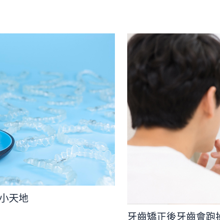
嚀小天地
牙齒矯正後牙齒會跑