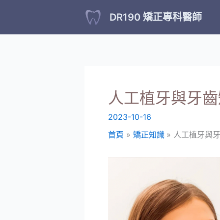
跳
DR190 矯正專科醫師
至
主
要
內
容
人工植牙與牙齒
2023-10-16
首頁
矯正知識
人工植牙與