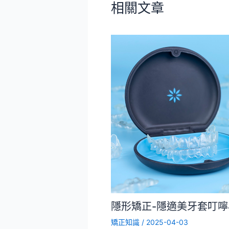
相關文章
隱形矯正-隱適美牙套叮
矯正知識
/
2025-04-03