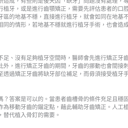
所造成，有些則是後天因「缺牙」問題沒有處理，
行植牙，或是進行齒顎矯正，需要先評估患者的口
牙區的地基不穩，直接進行植牙，就會如同在地基
相同的情形，若地基不穩就進行植牙手術，也會造
不足、沒有足夠植牙空間時，醫師會先進行矯正牙
此外，進行矯正牙齒的期間，牙齒的挪動也會間接
至透過矯正牙齒將缺牙部位補足，而毋須接受植牙
嗎？答案是可以的。當患者齒槽骨的條件充足且穩
作為移動牙齒的錨定點，藉此輔助牙齒矯正。人工
，替代植入骨釘的需要。