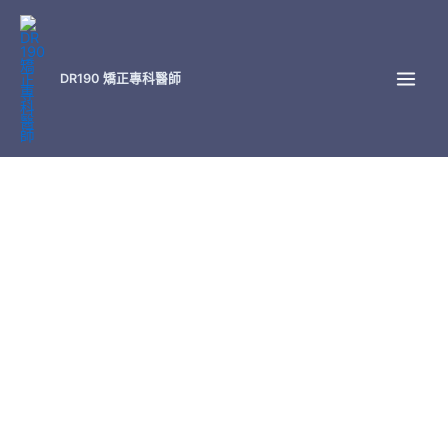
跳
至
主
DR190 矯正專科醫師
要
內
容