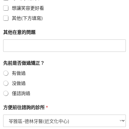
想讓笑容更好看
其他(下方填寫)
其他在意的問題
聯
先前是否做過矯正？
絡
電
有做過
話
目
沒做過
前
在
僅諮詢過
意
的
方便前往諮詢的診所
*
牙
齒
問
題